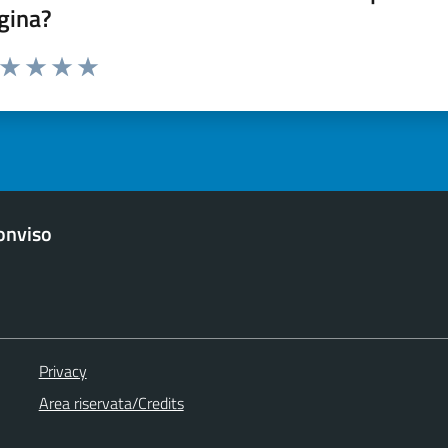
gina?
a da 1 a 5 stelle la pagina
ta 1 stelle su 5
Valuta 2 stelle su 5
Valuta 3 stelle su 5
Valuta 4 stelle su 5
Valuta 5 stelle su 5
Monviso
Privacy
Area riservata/Credits