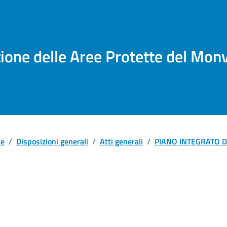
tione delle Aree Protette del Mon
te
/
Disposizioni generali
/
Atti generali
/
PIANO INTEGRATO D