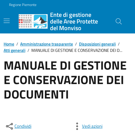
Regione Piemonte
Ente di gestione
delle Aree Protette
del Monviso
Home
/
Amministrazione trasparente
/
Disposizioni generali
/
Atti generali
/
MANUALE DI GESTIONE E CONSERVAZIONE DEI D...
MANUALE DI GESTIONE
E CONSERVAZIONE DEI
DOCUMENTI
Condividi
Vedi azioni