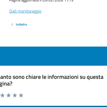
Dati monitoraggio
Indietro
anto sono chiare le informazioni su questa
gina?
a da 1 a 5 stelle la pagina
ta 1 stelle su 5
Valuta 2 stelle su 5
Valuta 3 stelle su 5
Valuta 4 stelle su 5
Valuta 5 stelle su 5