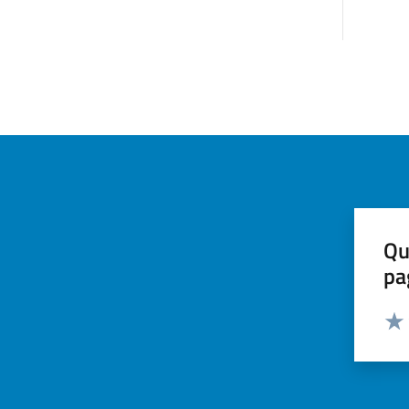
Qu
pa
Valut
Valu