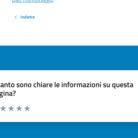
Indietro
anto sono chiare le informazioni su questa
gina?
a da 1 a 5 stelle la pagina
ta 1 stelle su 5
Valuta 2 stelle su 5
Valuta 3 stelle su 5
Valuta 4 stelle su 5
Valuta 5 stelle su 5