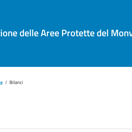
tione delle Aree Protette del Mon
te
/
Bilanci