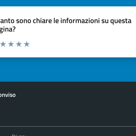
anto sono chiare le informazioni su questa
gina?
a da 1 a 5 stelle la pagina
ta 1 stelle su 5
Valuta 2 stelle su 5
Valuta 3 stelle su 5
Valuta 4 stelle su 5
Valuta 5 stelle su 5
Monviso