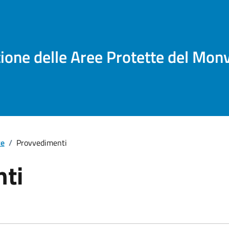
tione delle Aree Protette del Mon
te
/
Provvedimenti
ti